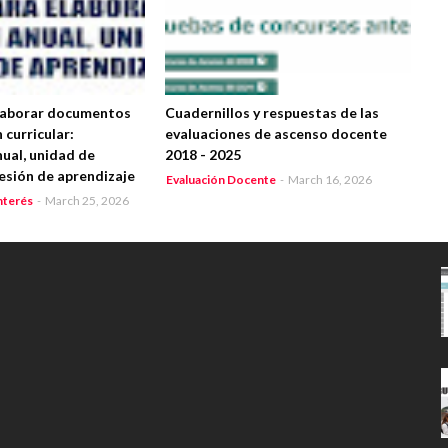
laborar documentos
Cuadernillos y respuestas de las
 curricular:
evaluaciones de ascenso docente
nual, unidad de
2018 - 2025
sesión de aprendizaje
Evaluación Docente
-
March 16, 2026
nterés
-
March 25, 2026
s