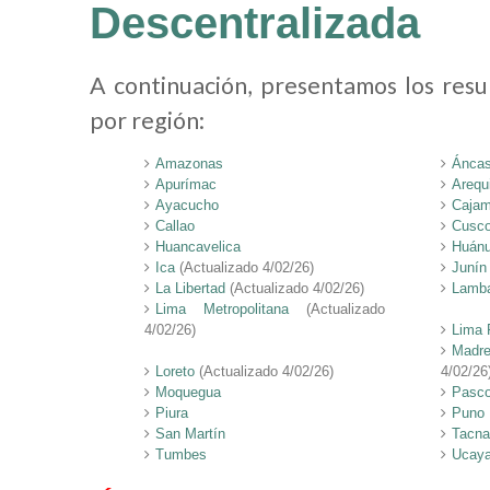
Descentralizada
A continuación, presentamos los resu
por región:
Amazonas
Ánca
Apurímac
Arequ
Ayacucho
Cajam
Callao
Cusc
Huancavelica
Huán
Ica
(Actualizado 4/02/26)
Junín
La Libertad
(Actualizado 4/02/26)
Lamb
Lima Metropolitana
(Actualizado
4/02/26)
Lima 
Mad
Loreto
(Actualizado 4/02/26)
4/02/26
Moquegua
Pasc
Piura
Puno
San Martín
Tacna
Tumbes
Ucaya