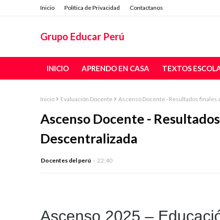
Inicio
Política de Privacidad
Contactanos
Grupo Educar Perú
INICIO
APRENDO EN CASA
TEXTOS ESCOL
Inicio
Evaluación Docente
Ascenso Docente - Resultados finales a
Ascenso Docente - Resultados 
Descentralizada
Docentes del perú
22:40
Ascenso 2025 – Educaci