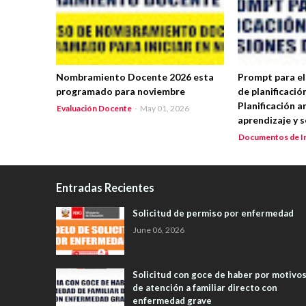
Nombramiento Docente 2026 esta
Prompt para e
programado para noviembre
de planificación
Planificación a
Evaluación Docente
-
May 01, 2026
aprendizaje y 
Documentos de I
Entradas Recientes
Solicitud de permiso por enfermedad
June 06, 2026
Solicitud con goce de haber por motivo
de atención a familiar directo con
enfermedad grave