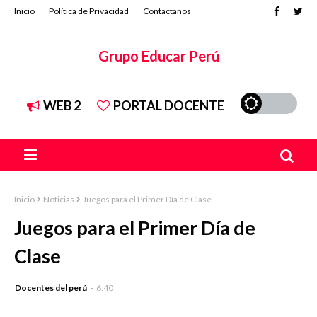
Inicio
Política de Privacidad
Contactanos
Grupo Educar Perú
WEB 2
PORTAL DOCENTE
Inicio
Noticias
Juegos para el Primer Día de Clase
Juegos para el Primer Día de
Clase
Docentes del perú
6:40