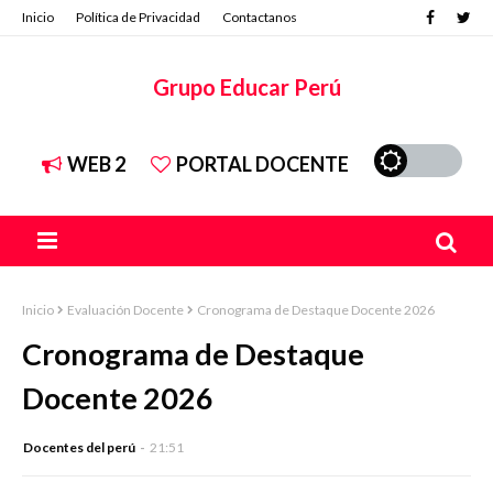
Inicio
Política de Privacidad
Contactanos
Grupo Educar Perú
WEB 2
PORTAL DOCENTE
Inicio
Evaluación Docente
Cronograma de Destaque Docente 2026
Cronograma de Destaque
Docente 2026
Docentes del perú
21:51