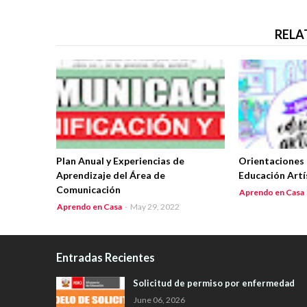
RELA
Plan Anual y Experiencias de
Orientaciones 
Aprendizaje del Área de
Educación Artí
Comunicación
Aprendo en Casa
Aprendo en Casa
-
May 29, 2022
Entradas Recientes
Solicitud de permiso por enfermedad
June 06, 2026