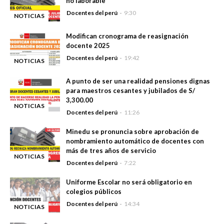
no laborable
Docentes del perú
9:30
NOTICIAS
-
Modifican cronograma de reasignación
docente 2025
Docentes del perú
19:42
NOTICIAS
-
A punto de ser una realidad pensiones dignas
para maestros cesantes y jubilados de S/
3,300.00
NOTICIAS
Docentes del perú
11:26
-
Minedu se pronuncia sobre aprobación de
nombramiento automático de docentes con
más de tres años de servicio
NOTICIAS
Docentes del perú
7:22
-
Uniforme Escolar no será obligatorio en
colegios públicos
Docentes del perú
14:34
NOTICIAS
-