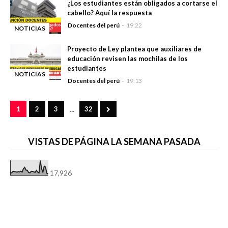
¿Los estudiantes están obligados a cortarse el
cabello? Aquí la respuesta
Docentes del perú
19:22
NOTICIAS
-
Proyecto de Ley plantea que auxiliares de
educación revisen las mochilas de los
estudiantes
NOTICIAS
Docentes del perú
19:13
-
...
1
2
3
32
VISTAS DE PÁGINA LA SEMANA PASADA
17,926