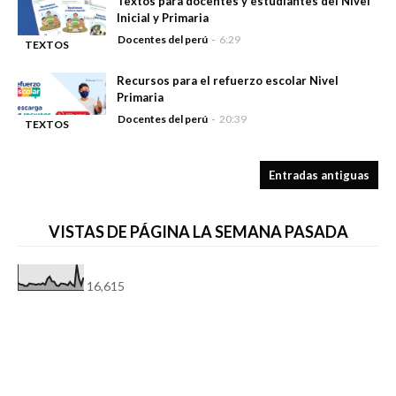
Textos para docentes y estudiantes del Nivel
Inicial y Primaria
Docentes del perú
6:29
TEXTOS
-
ESCOLARES
Recursos para el refuerzo escolar Nivel
Primaria
Docentes del perú
20:39
TEXTOS
-
ESCOLARES
Entradas antiguas
VISTAS DE PÁGINA LA SEMANA PASADA
16,615