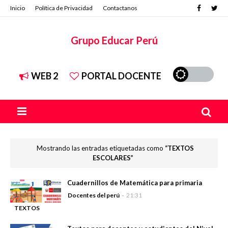
Inicio
Política de Privacidad
Contactanos
Grupo Educar Perú
WEB 2
PORTAL DOCENTE
Mostrando las entradas etiquetadas como
TEXTOS
ESCOLARES
Cuadernillos de Matemática para primaria
Docentes del perú
21:31
TEXTOS
-
ESCOLARES